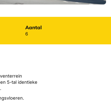
Aantal
6
jventerrein
en 5-tal identieke
.
ngsvloeren.