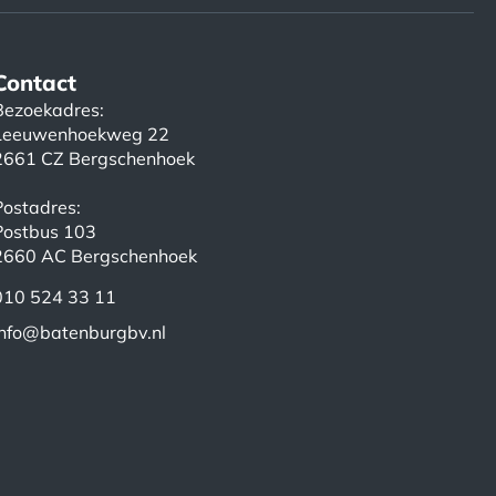
Contact
Bezoekadres:
Leeuwenhoekweg 22
2661 CZ Bergschenhoek
Postadres:
Postbus 103
2660 AC Bergschenhoek
010 524 33 11
info@batenburgbv.nl