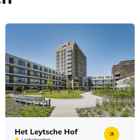
Het Leytsche Hof
Leidschendam