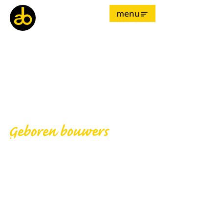
menu
Innovatieve woning-
en utiliteitsbouw
sinds 1865