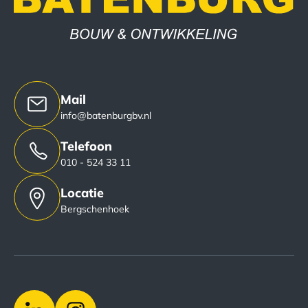
Mail
info@batenburgbv.nl
Telefoon
010 - 524 33 11
Locatie
Bergschenhoek