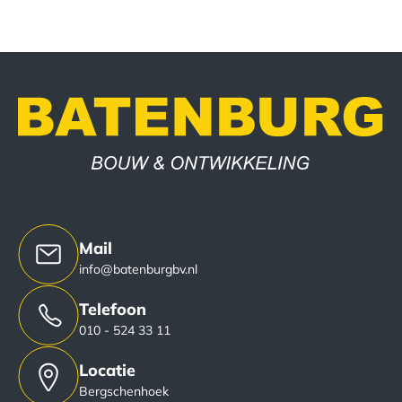
Mail
info@batenburgbv.nl
Telefoon
010 - 524 33 11
Locatie
Bergschenhoek