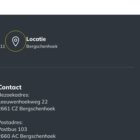
Locatie
 11
Bergschenhoek
Contact
Bezoekadres:
Leeuwenhoekweg 22
2661 CZ Bergschenhoek
Postadres:
Postbus 103
2660 AC Bergschenhoek