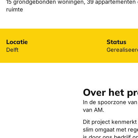
15 grondgebonden woningen, 39 appartementen 
ruimte
Locatie
Status
Delft
Gerealiseer
Over het pr
In de spoorzone van D
van AM.
Dit project kenmerkt
slim omgaat met rege
is door ons bedrijf 