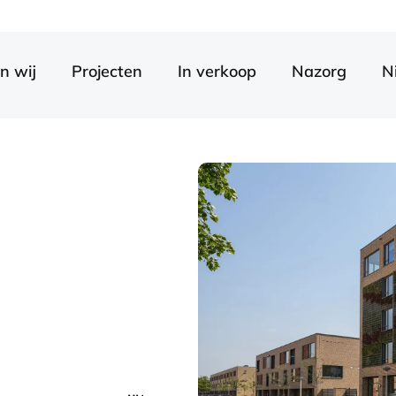
n wij
Projecten
In verkoop
Nazorg
N