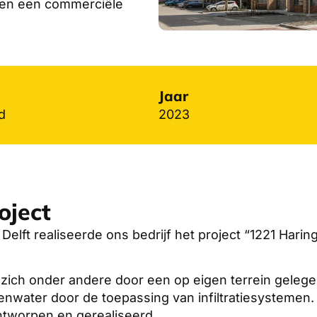
en een commerciële
Jaar
d
2023
oject
elft realiseerde ons bedrijf het project “1221 Haring
 zich onder andere door een op eigen terrein gelegen
nwater door de toepassing van infiltratiesystemen.
ontworpen en gerealiseerd.