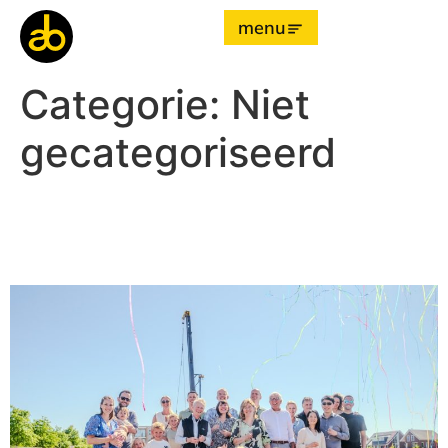
menu
Categorie:
Niet
gecategoriseerd
Laatste eiland Oude Tol
Reeuwijk