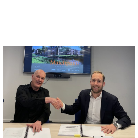
Meijert-west getekend, alle
ontwikkelpartijen nu
bekend