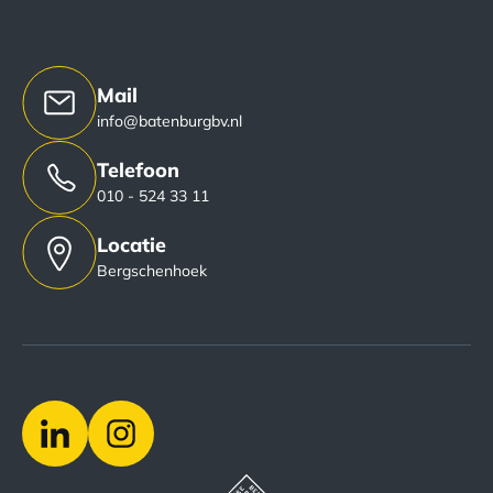
Mail
info@batenburgbv.nl
Telefoon
010 - 524 33 11
Locatie
Bergschenhoek